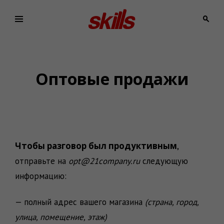
Skip
to
content
Skills
Российская
марка
Wear
одежды
Оптовые продажи
Чтобы разговор был продуктивным
,
отправьте на
opt@21company.ru
следующую
информацию:
— полный адрес вашего магазина
(страна, город,
улица, помещение, этаж)