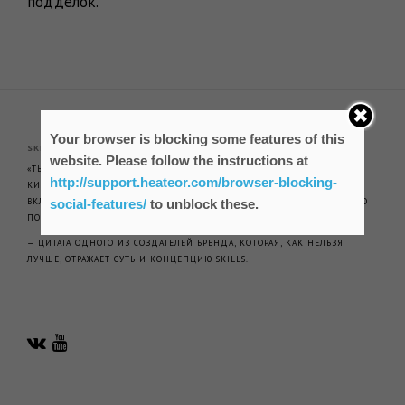
подделок.
Your browser is blocking some features of this
SKILLS
website. Please follow the instructions at
«ТЫ МОЖЕШЬ БЫТЬ КЕМ УГОДНО: СКЕЙТЕРОМ ИЛИ БУХГАЛТЕРОМ,
http://support.heateor.com/browser-blocking-
КИБЕРСПОРТСМЕНОМ ИЛИ АРМРЕСТЛЕРОМ, НЕ ВАЖНО! ЕСЛИ ТЫ
ВКЛАДЫВАЕШЬ В СЕБЯ И ПОЛУЧАЕШЬ УДОВОЛЬСТВИЕ ОТ ПОСТОЯННОГО
social-features/
to unblock these.
ПОВЫШЕНИЯ СВОИХ SKILLS — МЫ НА ОДНОЙ ВОЛНЕ»
— ЦИТАТА ОДНОГО ИЗ СОЗДАТЕЛЕЙ БРЕНДА, КОТОРАЯ, КАК НЕЛЬЗЯ
ЛУЧШЕ, ОТРАЖАЕТ СУТЬ И КОНЦЕПЦИЮ SKILLS.